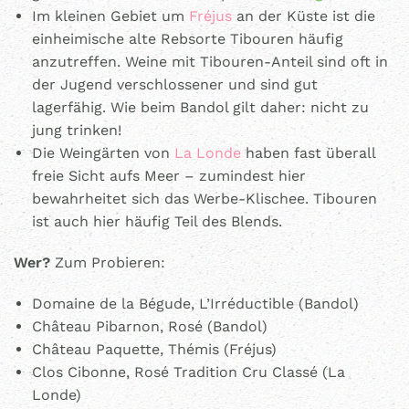
Im kleinen Gebiet um
Fréjus
an der Küste ist die
einheimische alte Rebsorte Tibouren häufig
anzutreffen. Weine mit Tibouren-Anteil sind oft in
der Jugend verschlossener und sind gut
lagerfähig. Wie beim Bandol gilt daher: nicht zu
jung trinken!
Die Weingärten von
La Londe
haben fast überall
freie Sicht aufs Meer – zumindest hier
bewahrheitet sich das Werbe-Klischee. Tibouren
ist auch hier häufig Teil des Blends.
Wer?
Zum Probieren:
Domaine de la Bégude, L’Irréductible (Bandol)
Château Pibarnon, Rosé (Bandol)
Château Paquette, Thémis (Fréjus)
Clos Cibonne, Rosé Tradition Cru Classé (La
Londe)