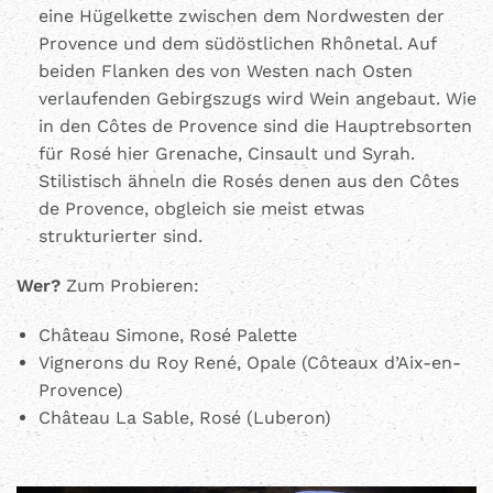
eine Hügelkette zwischen dem Nordwesten der
Provence und dem südöstlichen Rhônetal. Auf
beiden Flanken des von Westen nach Osten
verlaufenden Gebirgszugs wird Wein angebaut. Wie
in den Côtes de Provence sind die Hauptrebsorten
für Rosé hier Grenache, Cinsault und Syrah.
Stilistisch ähneln die Rosés denen aus den Côtes
de Provence, obgleich sie meist etwas
strukturierter sind.
Wer?
Zum Probieren:
Château Simone, Rosé Palette
Vignerons du Roy René, Opale (Côteaux d’Aix-en-
Provence)
Château La Sable, Rosé (Luberon)