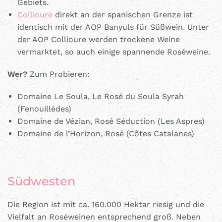
Gebiets.
Collioure
direkt an der spanischen Grenze ist
identisch mit der AOP Banyuls für Süßwein. Unter
der AOP Collioure werden trockene Weine
vermarktet, so auch einige spannende Roséweine.
Wer?
Zum Probieren:
Domaine Le Soula, Le Rosé du Soula Syrah
(Fenouillèdes)
Domaine de Vézian, Rosé Séduction (Les Aspres)
Domaine de l’Horizon, Rosé (Côtes Catalanes)
Südwesten
Die Region ist mit ca. 160.000 Hektar riesig und die
Vielfalt an Roséweinen entsprechend groß. Neben