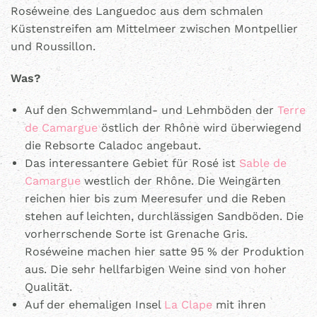
Roséweine des Languedoc aus dem schmalen
Küstenstreifen am Mittelmeer zwischen Montpellier
und Roussillon.
Was?
Auf den Schwemmland- und Lehmböden der
Terre
de Camargue
östlich der Rhône wird überwiegend
die Rebsorte Caladoc angebaut.
Das interessantere Gebiet für Rosé ist
Sable de
Camargue
westlich der Rhône. Die Weingärten
reichen hier bis zum Meeresufer und die Reben
stehen auf leichten, durchlässigen Sandböden. Die
vorherrschende Sorte ist Grenache Gris.
Roséweine machen hier satte 95 % der Produktion
aus. Die sehr hellfarbigen Weine sind von hoher
Qualität.
Auf der ehemaligen Insel
La Clape
mit ihren