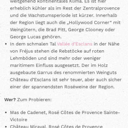
weitgehend kontinentales Klima. Es ist hier
erheblich kühler als im Rest der Zentralprovence
und die Wachstumsperiode ist kürzer. Innerhalb
der Region liegt auch die „Hollywood Corner“ mit
Weingütern, die Brad Pitt, George Clooney oder
George Lucas gehören.
In dem schmalen Tal
Vallée d’Esclans
in der Nähe
von Fréjus stehen die Rebstöcke auf roten
Lehmböden und sind mehr oder weniger
maritimem Einfluss ausgesetzt. Der im Holz
ausgebaute Garrus des renommierten Weinguts
Château d’Esclans ist sehr teuer, aber auch sicher
einer der spannendsten Roséweine der Region.
Wer?
Zum Probieren:
Mas de Cadenet, Rosé Côtes de Provence Sainte-
Victoire
Château Miraval, Rosé Côtes de Provence