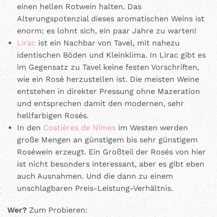
einen hellen Rotwein halten. Das
Alterungspotenzial dieses aromatischen Weins ist
enorm: es lohnt sich, ein paar Jahre zu warten!
Lirac
ist ein Nachbar von Tavel, mit nahezu
identischen Böden und Kleinklima. In Lirac gibt es
im Gegensatz zu Tavel keine festen Vorschriften,
wie ein Rosé herzustellen ist. Die meisten Weine
entstehen in direkter Pressung ohne Mazeration
und entsprechen damit den modernen, sehr
hellfarbigen Rosés.
In den
Costières de Nîmes
im Westen werden
große Mengen an günstigem bis sehr günstigem
Roséwein erzeugt. Ein Großteil der Rosés von hier
ist nicht besonders interessant, aber es gibt eben
auch Ausnahmen. Und die dann zu einem
unschlagbaren Preis-Leistung-Verhältnis.
Wer?
Zum Probieren: