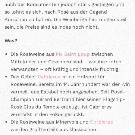
auch der Konsumenten jedoch stark gestiegen und
so lohnt es sich, nach Rosé aus der Gegend
Ausschau zu halten. Die Weinberge hier mögen steil
sein, die Preise sind es indes noch nicht.
Was?
Die Roséweine aus
Pic Saint Loup
zwischen
Mittelmeer und Cevennen sind – wie ihre roten
Verwandten – oft kräftig und intensiv fruchtig.
Das Gebiet
Cabrières
ist ein Hotspot für
Roséweine. Bereits im 14. Jahrhundert war der „vin
vermeil“ aus Estabel hoch angesehen. Seit Rosé-
Champion Gérard Bertrand hier seinen Flagship-
Rosé Clos du Temple erzeugt, ist Cabriéres
verstärkt in den Fokus gerückt.
Die Roséweine aus Minervois und
Corbières
werden größtenteils aus klassischen