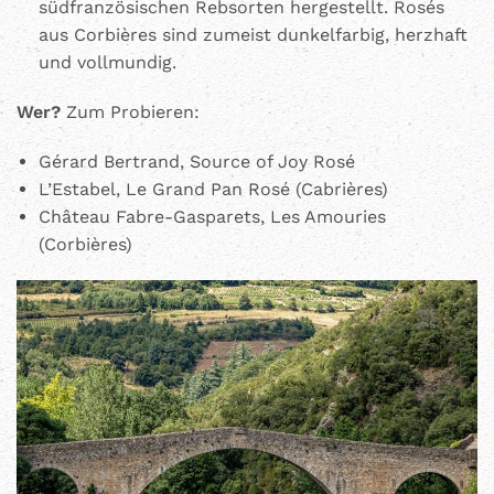
südfranzösischen Rebsorten hergestellt. Rosés
aus Corbières sind zumeist dunkelfarbig, herzhaft
und vollmundig.
Wer?
Zum Probieren:
Gérard Bertrand, Source of Joy Rosé
L’Estabel, Le Grand Pan Rosé (Cabrières)
Château Fabre-Gasparets, Les Amouries
(Corbières)