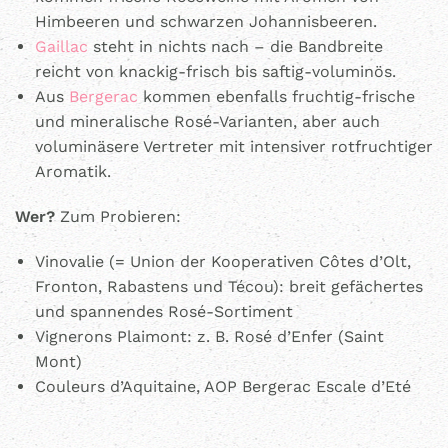
Himbeeren und schwarzen Johannisbeeren.
Gaillac
steht in nichts nach – die Bandbreite
reicht von knackig-frisch bis saftig-voluminös.
Aus
Bergerac
kommen ebenfalls fruchtig-frische
und mineralische Rosé-Varianten, aber auch
voluminäsere Vertreter mit intensiver rotfruchtiger
Aromatik.
Wer?
Zum Probieren:
Vinovalie (= Union der Kooperativen Côtes d’Olt,
Fronton, Rabastens und Técou): breit gefächertes
und spannendes Rosé-Sortiment
Vignerons Plaimont: z. B. Rosé d’Enfer (Saint
Mont)
Couleurs d’Aquitaine, AOP Bergerac Escale d’Eté