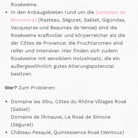
Roséweine.
In den Anbaugebieten rund um die
Dentelles de
Montmirail
(Rasteau, Séguret, Sablet, Gigondas,
Vacqueyras und Beaumes de Venise) sind die
Roséweine kraftvoller und körperreicher als die
der Côtes de Provence; die Fruchtaromen sind
reifer und intensiver. Hier finden sich zudem
Roséweine
mit sensiblem Holzeinsatz, die ein
außergewöhnlich gutes Alterungspotenzial
besitzen.
Wer?
Zum Probieren:
Domaine les Sibu, Côtes du Rhône Villages Rosé
(Sablet)
Domaine de l’Amauve, Le Rosé de Simone
(Séguret)
Château Pesquié, Quintessence Rosé (Ventoux)