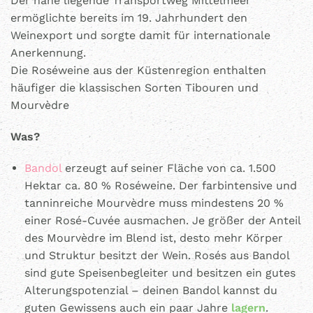
Der nahe liegende Transportweg Mittelmeer
ermöglichte bereits im 19. Jahrhundert den
Weinexport und sorgte damit für internationale
Anerkennung.
Die Roséweine aus der Küstenregion enthalten
häufiger die klassischen Sorten Tibouren und
Mourvèdre
Was?
Bandol
erzeugt auf seiner Fläche von ca. 1.500
Hektar ca. 80 % Roséweine. Der farbintensive und
tanninreiche Mourvèdre muss mindestens 20 %
einer Rosé-Cuvée ausmachen. Je größer der Anteil
des Mourvèdre im Blend ist, desto mehr Körper
und Struktur besitzt der Wein. Rosés aus Bandol
sind gute Speisenbegleiter und besitzen ein gutes
Alterungspotenzial – deinen Bandol kannst du
guten Gewissens auch ein paar Jahre
lagern
.