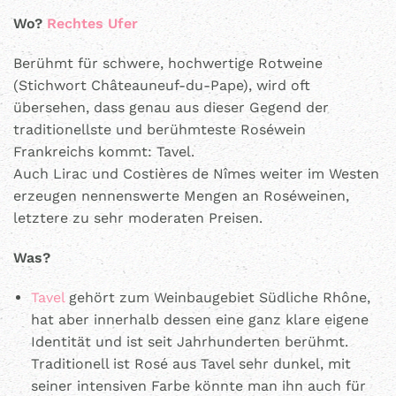
Wo?
Rechtes Ufer
Berühmt für schwere, hochwertige Rotweine
(Stichwort Châteauneuf-du-Pape), wird oft
übersehen, dass genau aus dieser Gegend der
traditionellste und berühmteste Roséwein
Frankreichs kommt: Tavel.
Auch Lirac und Costières de Nîmes weiter im Westen
erzeugen nennenswerte Mengen an Roséweinen,
letztere zu sehr moderaten Preisen.
Was?
Tavel
gehört zum Weinbaugebiet Südliche Rhône,
hat aber innerhalb dessen eine ganz klare eigene
Identität und ist seit Jahrhunderten berühmt.
Traditionell ist Rosé aus Tavel sehr dunkel, mit
seiner intensiven Farbe könnte man ihn auch für