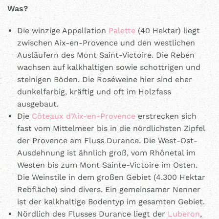
Was?
Die winzige Appellation
Palette
(40 Hektar) liegt
zwischen Aix-en-Provence und den westlichen
Ausläufern des Mont Saint-Victoire. Die Reben
wachsen auf kalkhaltigen sowie schottrigen und
steinigen Böden. Die Roséweine hier sind eher
dunkelfarbig, kräftig und oft im Holzfass
ausgebaut.
Die
Côteaux d’Aix-en-Provence
erstrecken sich
fast vom Mittelmeer bis in die nördlichsten Zipfel
der Provence am Fluss Durance. Die West-Ost-
Ausdehnung ist ähnlich groß, vom Rhônetal im
Westen bis zum Mont Sainte-Victoire im Osten.
Die Weinstile in dem großen Gebiet (4.300 Hektar
Rebfläche) sind divers. Ein gemeinsamer Nenner
ist der kalkhaltige Bodentyp im gesamten Gebiet.
Nördlich des Flusses Durance liegt der
Luberon
,