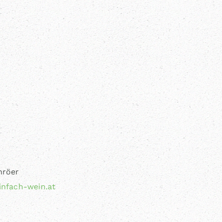
hröer
nfach-wein.at