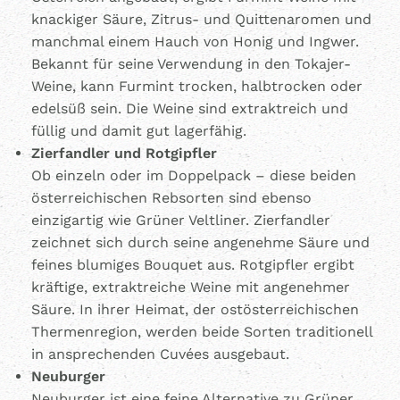
knackiger Säure, Zitrus- und Quittenaromen und
manchmal einem Hauch von Honig und Ingwer.
Bekannt für seine Verwendung in den Tokajer-
Weine, kann Furmint trocken, halbtrocken oder
edelsüß sein. Die Weine sind extraktreich und
füllig und damit gut lagerfähig.
Zierfandler und Rotgipfler
Ob einzeln oder im Doppelpack – diese beiden
österreichischen Rebsorten sind ebenso
einzigartig wie Grüner Veltliner. Zierfandler
zeichnet sich durch seine angenehme Säure und
feines blumiges Bouquet aus. Rotgipfler ergibt
kräftige, extraktreiche Weine mit angenehmer
Säure. In ihrer Heimat, der ostösterreichischen
Thermenregion, werden beide Sorten traditionell
in ansprechenden Cuvées ausgebaut.
Neuburger
Neuburger ist eine feine Alternative zu Grüner