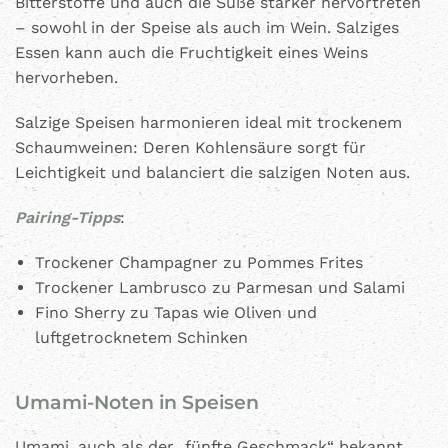
Bitterstoffe und auch die Süße stärker hervortreten
– sowohl in der Speise als auch im Wein. Salziges
Essen kann auch die Fruchtigkeit eines Weins
hervorheben.
Salzige Speisen harmonieren ideal mit trockenem
Schaumweinen: Deren Kohlensäure sorgt für
Leichtigkeit und balanciert die salzigen Noten aus.
Pairing-Tipps
:
Trockener Champagner zu Pommes Frites
Trockener Lambrusco zu Parmesan und Salami
Fino Sherry zu Tapas wie Oliven und
luftgetrocknetem Schinken
Umami-Noten in Speisen
Umami, auch als der „fünfte Geschmack“ bekannt,